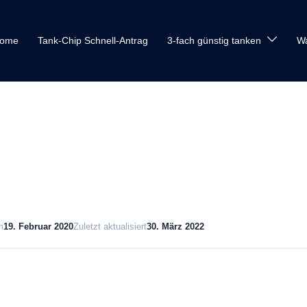
ome
Tank-Chip Schnell-Antrag
3-fach günstig tanken
W
m
19. Februar 2020
Zuletzt aktualisiert
30. März 2022
Download