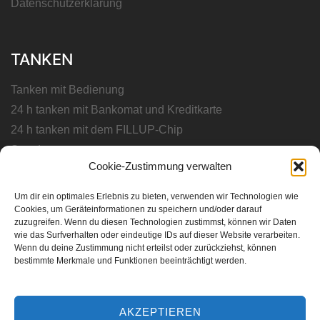
Datenschutzerklärung
TANKEN
Tanken mit Bedienung
24 h tanken mit Bankomat und Kreditkarte
24 h tanken mit dem FILLUP-Chip
Standorte
Cookie-Zustimmung verwalten
Unsere Qualitätskraftstoffe
Um dir ein optimales Erlebnis zu bieten, verwenden wir Technologien wie
Cookies, um Geräteinformationen zu speichern und/oder darauf
TANKCHIP
zuzugreifen. Wenn du diesen Technologien zustimmst, können wir Daten
wie das Surfverhalten oder eindeutige IDs auf dieser Website verarbeiten.
Wenn du deine Zustimmung nicht erteilst oder zurückziehst, können
24 h tanken mit dem FILLUP-Chip
bestimmte Merkmale und Funktionen beeinträchtigt werden.
Tank-Chip Schnell-Antrag
Downloads
AKZEPTIEREN