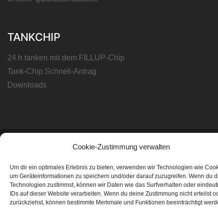
TANKCHIP
24 h tanken mit dem FILLUP-Chip
Tank-Chip Schnell-Antrag
Downloads
FILLUP Tankstellen GmbH, Molkereistraße 10, 5500
Cookie-Zustimmung verwalten
Bischofshofen
Um dir ein optimales Erlebnis zu bieten, verwenden wir Technologien wie Cook
um Geräteinformationen zu speichern und/oder darauf zuzugreifen. Wenn du 
Technologien zustimmst, können wir Daten wie das Surfverhalten oder eindeut
IDs auf dieser Website verarbeiten. Wenn du deine Zustimmung nicht erteilst o
zurückziehst, können bestimmte Merkmale und Funktionen beeinträchtigt werd